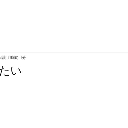
日
読了時間: 1分
たい