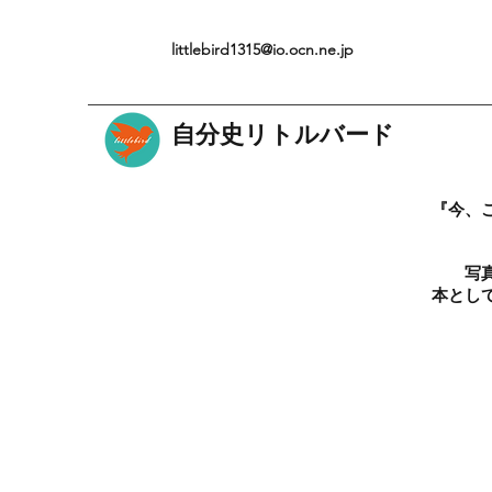
littlebird1315@io.ocn.ne.jp
自分史リトルバード
『今、
写
本とし